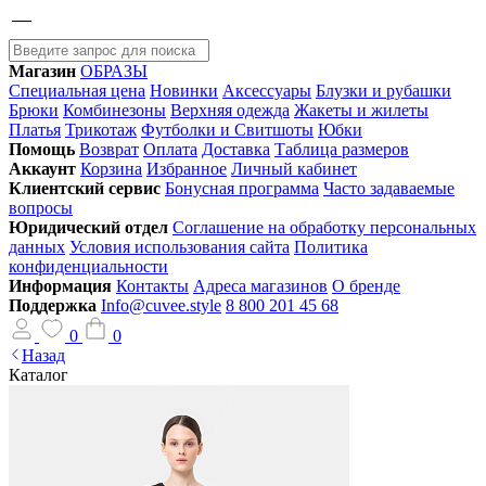
Магазин
ОБРАЗЫ
Специальная цена
Новинки
Аксессуары
Блузки и рубашки
Брюки
Комбинезоны
Верхняя одежда
Жакеты и жилеты
Платья
Трикотаж
Футболки и Свитшоты
Юбки
Помощь
Возврат
Оплата
Доставка
Таблица размеров
Аккаунт
Корзина
Избранное
Личный кабинет
Клиентский сервис
Бонусная программа
Часто задаваемые
вопросы
Юридический отдел
Соглашение на обработку персональных
данных
Условия использования сайта
Политика
конфиденциальности
Информация
Контакты
Адреса магазинов
О бренде
Поддержка
Info@cuvee.style
8 800 201 45 68
0
0
Назад
Каталог