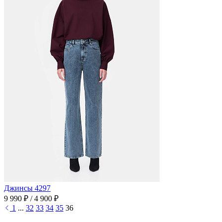
Джинсы 4297
9 990 ₽
/
4 900 ₽
1
...
32
33
34
35
36