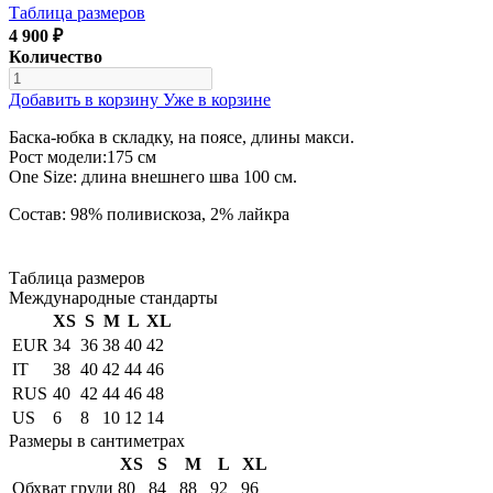
Таблица размеров
4 900 ₽
Количество
Добавить в корзину
Уже в корзине
Баска-юбка в складку, на поясе, длины макси.
Рост модели:175 см
One Size: длина внешнего шва 100 см.
Состав: 98% поливискоза, 2% лайкра
Таблица размеров
Международные стандарты
XS
S
M
L
XL
EUR
34
36
38
40
42
IT
38
40
42
44
46
RUS
40
42
44
46
48
US
6
8
10
12
14
Размеры в сантиметрах
XS
S
M
L
XL
Обхват груди
80
84
88
92
96