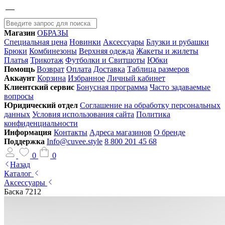
Магазин
ОБРАЗЫ
Специальная цена
Новинки
Аксессуары
Блузки и рубашки
Брюки
Комбинезоны
Верхняя одежда
Жакеты и жилеты
Платья
Трикотаж
Футболки и Свитшоты
Юбки
Помощь
Возврат
Оплата
Доставка
Таблица размеров
Аккаунт
Корзина
Избранное
Личный кабинет
Клиентский сервис
Бонусная программа
Часто задаваемые
вопросы
Юридический отдел
Соглашение на обработку персональных
данных
Условия использования сайта
Политика
конфиденциальности
Информация
Контакты
Адреса магазинов
О бренде
Поддержка
Info@cuvee.style
8 800 201 45 68
0
0
Назад
Каталог
Аксессуары
Баска 7212