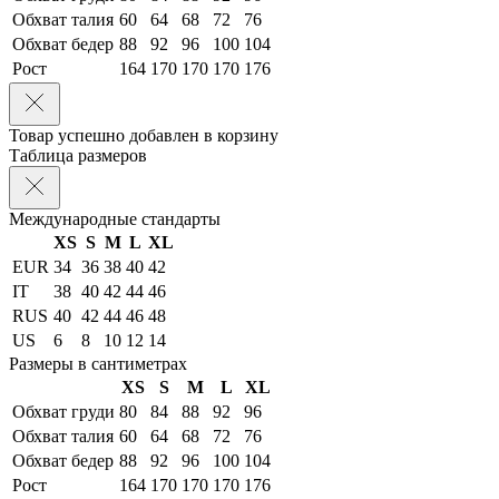
Обхват талия
60
64
68
72
76
Обхват бедер
88
92
96
100
104
Рост
164
170
170
170
176
Товар успешно добавлен в корзину
Таблица размеров
Международные стандарты
XS
S
M
L
XL
EUR
34
36
38
40
42
IT
38
40
42
44
46
RUS
40
42
44
46
48
US
6
8
10
12
14
Размеры в сантиметрах
XS
S
M
L
XL
Обхват груди
80
84
88
92
96
Обхват талия
60
64
68
72
76
Обхват бедер
88
92
96
100
104
Рост
164
170
170
170
176