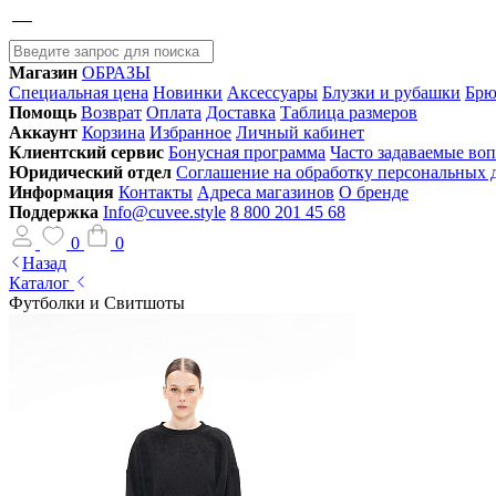
Магазин
ОБРАЗЫ
Специальная цена
Новинки
Аксессуары
Блузки и рубашки
Брю
Помощь
Возврат
Оплата
Доставка
Таблица размеров
Аккаунт
Корзина
Избранное
Личный кабинет
Клиентский сервис
Бонусная программа
Часто задаваемые во
Юридический отдел
Соглашение на обработку персональных
Информация
Контакты
Адреса магазинов
О бренде
Поддержка
Info@cuvee.style
8 800 201 45 68
0
0
Назад
Каталог
Футболки и Свитшоты