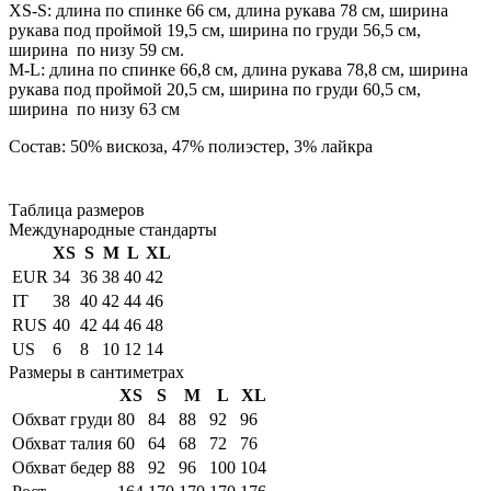
XS-S: длина по спинке 66 см, длина рукава 78 см, ширина
рукава под проймой 19,5 см, ширина по груди 56,5 см,
ширина по низу 59 см.
М-L: длина по спинке 66,8 см, длина рукава 78,8 см, ширина
рукава под проймой 20,5 см, ширина по груди 60,5 см,
ширина по низу 63 см
Состав: 50% вискоза, 47% полиэстер, 3% лайкра
Таблица размеров
Международные стандарты
XS
S
M
L
XL
EUR
34
36
38
40
42
IT
38
40
42
44
46
RUS
40
42
44
46
48
US
6
8
10
12
14
Размеры в сантиметрах
XS
S
M
L
XL
Обхват груди
80
84
88
92
96
Обхват талия
60
64
68
72
76
Обхват бедер
88
92
96
100
104