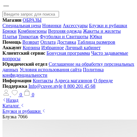
Магазин
ОБРАЗЫ
Специальная цена
Новинки
Аксессуары
Блузки и рубашки
Брюки
Комбинезоны
Верхняя одежда
Жакеты и жилеты
Платья
Трикотаж
Футболки и Свитшоты
Юбки
Помощь
Возврат
Оплата
Доставка
Таблица размеров
Аккаунт
Корзина
Избранное
Личный кабинет
Клиентский сервис
Бонусная программа
Часто задаваемые
вопросы
Юридический отдел
Соглашение на обработку персональных
данных
Условия использования сайта
Политика
конфиденциальности
Информация
Контакты
Адреса магазинов
О бренде
Поддержка
Info@cuvee.style
8 800 201 45 68
0
0
Назад
Каталог
Блузки и рубашки
Блузка 7066