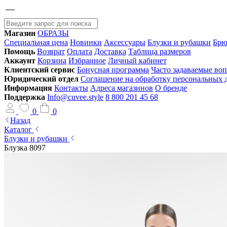
Магазин
ОБРАЗЫ
Специальная цена
Новинки
Аксессуары
Блузки и рубашки
Брю
Помощь
Возврат
Оплата
Доставка
Таблица размеров
Аккаунт
Корзина
Избранное
Личный кабинет
Клиентский сервис
Бонусная программа
Часто задаваемые во
Юридический отдел
Соглашение на обработку персональных
Информация
Контакты
Адреса магазинов
О бренде
Поддержка
Info@cuvee.style
8 800 201 45 68
0
0
Назад
Каталог
Блузки и рубашки
Блузка 8097