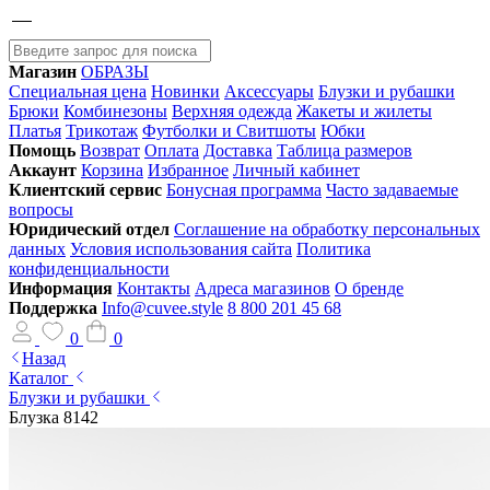
Магазин
ОБРАЗЫ
Специальная цена
Новинки
Аксессуары
Блузки и рубашки
Брюки
Комбинезоны
Верхняя одежда
Жакеты и жилеты
Платья
Трикотаж
Футболки и Свитшоты
Юбки
Помощь
Возврат
Оплата
Доставка
Таблица размеров
Аккаунт
Корзина
Избранное
Личный кабинет
Клиентский сервис
Бонусная программа
Часто задаваемые
вопросы
Юридический отдел
Соглашение на обработку персональных
данных
Условия использования сайта
Политика
конфиденциальности
Информация
Контакты
Адреса магазинов
О бренде
Поддержка
Info@cuvee.style
8 800 201 45 68
0
0
Назад
Каталог
Блузки и рубашки
Блузка 8142