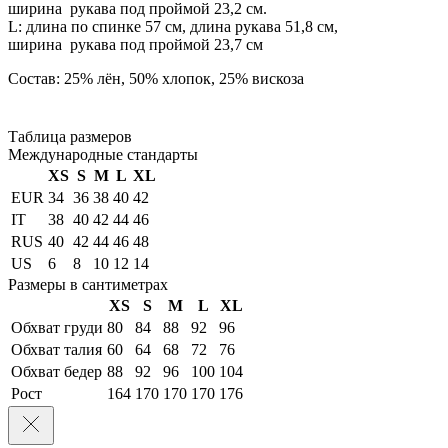
ширина рукава под проймой 23,2 см.
L: длина по спинке 57 см, длина рукава 51,8 см,
ширина рукава под проймой 23,7 см
Состав: 25% лён, 50% хлопок, 25% вискоза
Таблица размеров
Международные стандарты
XS
S
M
L
XL
EUR
34
36
38
40
42
IT
38
40
42
44
46
RUS
40
42
44
46
48
US
6
8
10
12
14
Размеры в сантиметрах
XS
S
M
L
XL
Обхват груди
80
84
88
92
96
Обхват талия
60
64
68
72
76
Обхват бедер
88
92
96
100
104
Рост
164
170
170
170
176