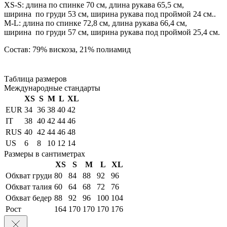
XS-S: длина по спинке 70 см, длина рукава 65,5 см,
ширина по груди 53 см, ширина рукава под проймой 24 см..
М-L: длина по спинке 72,8 см, длина рукава 66,4 см,
ширина по груди 57 см, ширина рукава под проймой 25,4 см.
Состав: 79% вискоза, 21% полиамид
Таблица размеров
Международные стандарты
XS
S
M
L
XL
EUR
34
36
38
40
42
IT
38
40
42
44
46
RUS
40
42
44
46
48
US
6
8
10
12
14
Размеры в сантиметрах
XS
S
M
L
XL
Обхват груди
80
84
88
92
96
Обхват талия
60
64
68
72
76
Обхват бедер
88
92
96
100
104
Рост
164
170
170
170
176