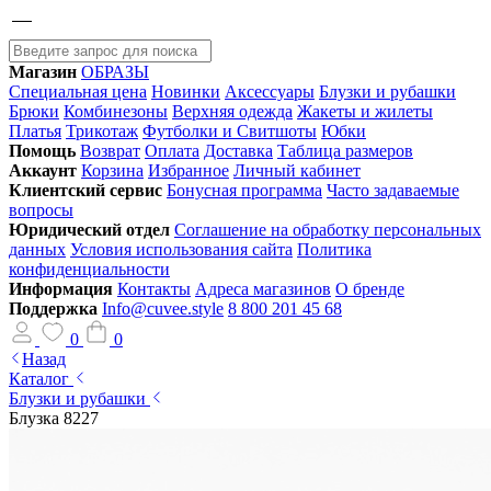
Магазин
ОБРАЗЫ
Специальная цена
Новинки
Аксессуары
Блузки и рубашки
Брюки
Комбинезоны
Верхняя одежда
Жакеты и жилеты
Платья
Трикотаж
Футболки и Свитшоты
Юбки
Помощь
Возврат
Оплата
Доставка
Таблица размеров
Аккаунт
Корзина
Избранное
Личный кабинет
Клиентский сервис
Бонусная программа
Часто задаваемые
вопросы
Юридический отдел
Соглашение на обработку персональных
данных
Условия использования сайта
Политика
конфиденциальности
Информация
Контакты
Адреса магазинов
О бренде
Поддержка
Info@cuvee.style
8 800 201 45 68
0
0
Назад
Каталог
Блузки и рубашки
Блузка 8227