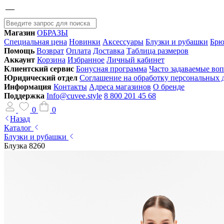
Магазин
ОБРАЗЫ
Специальная цена
Новинки
Аксессуары
Блузки и рубашки
Брю
Помощь
Возврат
Оплата
Доставка
Таблица размеров
Аккаунт
Корзина
Избранное
Личный кабинет
Клиентский сервис
Бонусная программа
Часто задаваемые во
Юридический отдел
Соглашение на обработку персональных
Информация
Контакты
Адреса магазинов
О бренде
Поддержка
Info@cuvee.style
8 800 201 45 68
0
0
Назад
Каталог
Блузки и рубашки
Блузка 8260