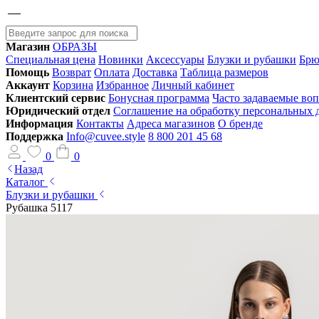
Магазин
ОБРАЗЫ
Специальная цена
Новинки
Аксессуары
Блузки и рубашки
Брю
Помощь
Возврат
Оплата
Доставка
Таблица размеров
Аккаунт
Корзина
Избранное
Личный кабинет
Клиентский сервис
Бонусная программа
Часто задаваемые во
Юридический отдел
Соглашение на обработку персональных
Информация
Контакты
Адреса магазинов
О бренде
Поддержка
Info@cuvee.style
8 800 201 45 68
0
0
Назад
Каталог
Блузки и рубашки
Рубашка 5117