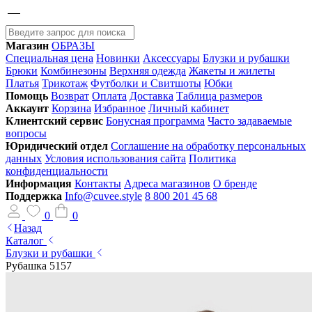
Магазин
ОБРАЗЫ
Специальная цена
Новинки
Аксессуары
Блузки и рубашки
Брюки
Комбинезоны
Верхняя одежда
Жакеты и жилеты
Платья
Трикотаж
Футболки и Свитшоты
Юбки
Помощь
Возврат
Оплата
Доставка
Таблица размеров
Аккаунт
Корзина
Избранное
Личный кабинет
Клиентский сервис
Бонусная программа
Часто задаваемые
вопросы
Юридический отдел
Соглашение на обработку персональных
данных
Условия использования сайта
Политика
конфиденциальности
Информация
Контакты
Адреса магазинов
О бренде
Поддержка
Info@cuvee.style
8 800 201 45 68
0
0
Назад
Каталог
Блузки и рубашки
Рубашка 5157