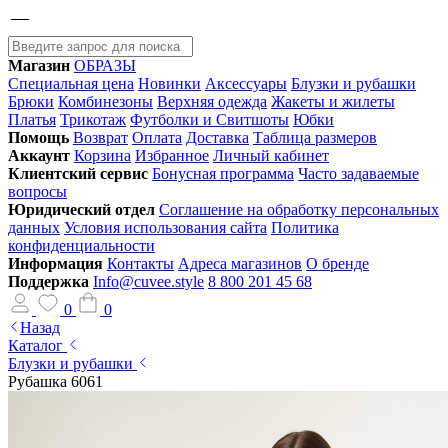
Магазин
ОБРАЗЫ
Специальная цена
Новинки
Аксессуары
Блузки и рубашки
Брюки
Комбинезоны
Верхняя одежда
Жакеты и жилеты
Платья
Трикотаж
Футболки и Свитшоты
Юбки
Помощь
Возврат
Оплата
Доставка
Таблица размеров
Аккаунт
Корзина
Избранное
Личный кабинет
Клиентский сервис
Бонусная программа
Часто задаваемые
вопросы
Юридический отдел
Соглашение на обработку персональных
данных
Условия использования сайта
Политика
конфиденциальности
Информация
Контакты
Адреса магазинов
О бренде
Поддержка
Info@cuvee.style
8 800 201 45 68
0
0
Назад
Каталог
Блузки и рубашки
Рубашка 6061