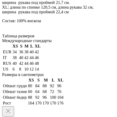
ширина рукава под проймой 21,7 см.
XL: длина по спинке 120,5 см, длина рукава 32 см,
ширина рукава под проймой 22,4 см
Состав: 100% вискоза
Таблица размеров
Международные стандарты
XS
S
M
L
XL
EUR
34
36
38
40
42
IT
38
40
42
44
46
RUS
40
42
44
46
48
US
6
8
10
12
14
Размеры в сантиметрах
XS
S
M
L
XL
Обхват груди
80
84
88
92
96
Обхват талия
60
64
68
72
76
Обхват бедер
88
92
96
100
104
Рост
164
170
170
170
176