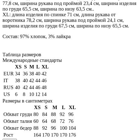
77,8 см, ширина рукава под проймой 23,4 см, ширина изделия
по груди 65,5 см, ширина по низу 63,5 см..
XL: длина изделия по спинке 71 см, длина рукава от
воротника 78,2 см, ширина рукава под проймой 24,1 см,
ширина изделия по груди 67,5 см, ширина по низу 65,5 см.
Состав: 97% хлопок, 3% лайкра
Таблица размеров
Международные стандарты
XS
S
M
L
XL
EUR
34
36
38
40
42
IT
38
40
42
44
46
RUS
40
42
44
46
48
US
6
8
10
12
14
Размеры в сантиметрах
XS
S
M
L
XL
Обхват груди
80
84
88
92
96
Обхват талия
60
64
68
72
76
Обхват бедер
88
92
96
100
104
Рост
164
170
170
170
176