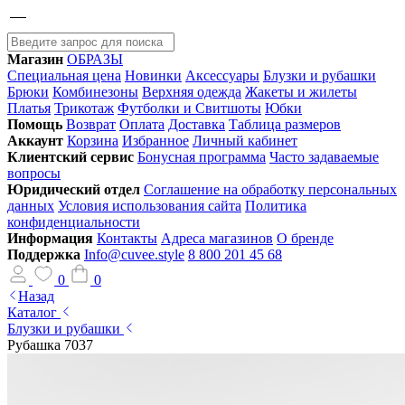
Магазин
ОБРАЗЫ
Специальная цена
Новинки
Аксессуары
Блузки и рубашки
Брюки
Комбинезоны
Верхняя одежда
Жакеты и жилеты
Платья
Трикотаж
Футболки и Свитшоты
Юбки
Помощь
Возврат
Оплата
Доставка
Таблица размеров
Аккаунт
Корзина
Избранное
Личный кабинет
Клиентский сервис
Бонусная программа
Часто задаваемые
вопросы
Юридический отдел
Соглашение на обработку персональных
данных
Условия использования сайта
Политика
конфиденциальности
Информация
Контакты
Адреса магазинов
О бренде
Поддержка
Info@cuvee.style
8 800 201 45 68
0
0
Назад
Каталог
Блузки и рубашки
Рубашка 7037