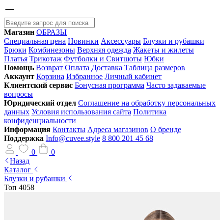
Магазин
ОБРАЗЫ
Специальная цена
Новинки
Аксессуары
Блузки и рубашки
Брюки
Комбинезоны
Верхняя одежда
Жакеты и жилеты
Платья
Трикотаж
Футболки и Свитшоты
Юбки
Помощь
Возврат
Оплата
Доставка
Таблица размеров
Аккаунт
Корзина
Избранное
Личный кабинет
Клиентский сервис
Бонусная программа
Часто задаваемые
вопросы
Юридический отдел
Соглашение на обработку персональных
данных
Условия использования сайта
Политика
конфиденциальности
Информация
Контакты
Адреса магазинов
О бренде
Поддержка
Info@cuvee.style
8 800 201 45 68
0
0
Назад
Каталог
Блузки и рубашки
Топ 4058