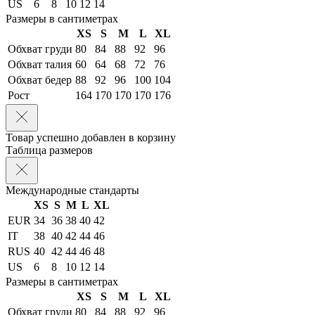
US
6
8
10
12
14
Размеры в сантиметрах
XS
S
M
L
XL
Обхват груди
80
84
88
92
96
Обхват талия
60
64
68
72
76
Обхват бедер
88
92
96
100
104
Рост
164
170
170
170
176
Товар успешно добавлен в корзину
Таблица размеров
Международные стандарты
XS
S
M
L
XL
EUR
34
36
38
40
42
IT
38
40
42
44
46
RUS
40
42
44
46
48
US
6
8
10
12
14
Размеры в сантиметрах
XS
S
M
L
XL
Обхват груди
80
84
88
92
96