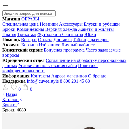
Магазин
ОБРАЗЫ
Специальная цена
Новинки
Аксессуары
Блузки и рубашки
Брюки
Комбинезоны
Верхняя одежда
Жакеты и жилеты
Платья
Трикотаж
Футболки и Свитшоты
Юбки
Помощь
Возврат
Оплата
Доставка
Таблица размеров
Аккаунт
Корзина
Избранное
Личный кабинет
Клиентский сервис
Бонусная программа
Часто задаваемые
вопросы
Юридический отдел
Соглашение на обработку персональных
данных
Условия использования сайта
Политика
конфиденциальности
Информация
Контакты
Адреса магазинов
О бренде
Поддержка
Info@cuvee.style
8 800 201 45 68
0
0
Назад
Каталог
Брюки
Брюки 4080