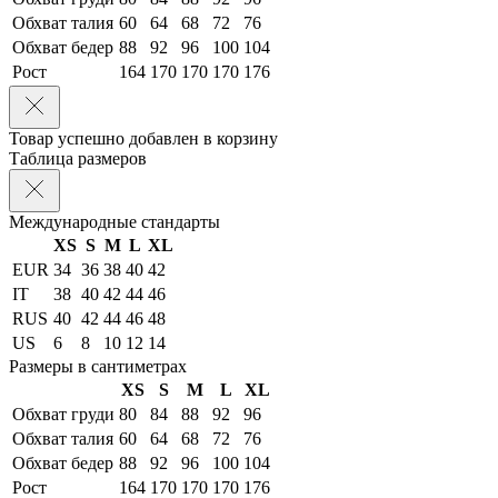
Обхват талия
60
64
68
72
76
Обхват бедер
88
92
96
100
104
Рост
164
170
170
170
176
Товар успешно добавлен в корзину
Таблица размеров
Международные стандарты
XS
S
M
L
XL
EUR
34
36
38
40
42
IT
38
40
42
44
46
RUS
40
42
44
46
48
US
6
8
10
12
14
Размеры в сантиметрах
XS
S
M
L
XL
Обхват груди
80
84
88
92
96
Обхват талия
60
64
68
72
76
Обхват бедер
88
92
96
100
104
Рост
164
170
170
170
176