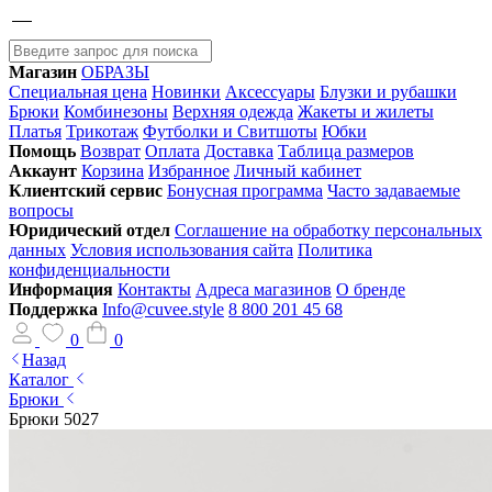
Магазин
ОБРАЗЫ
Специальная цена
Новинки
Аксессуары
Блузки и рубашки
Брюки
Комбинезоны
Верхняя одежда
Жакеты и жилеты
Платья
Трикотаж
Футболки и Свитшоты
Юбки
Помощь
Возврат
Оплата
Доставка
Таблица размеров
Аккаунт
Корзина
Избранное
Личный кабинет
Клиентский сервис
Бонусная программа
Часто задаваемые
вопросы
Юридический отдел
Соглашение на обработку персональных
данных
Условия использования сайта
Политика
конфиденциальности
Информация
Контакты
Адреса магазинов
О бренде
Поддержка
Info@cuvee.style
8 800 201 45 68
0
0
Назад
Каталог
Брюки
Брюки 5027