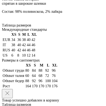
спрятан в широкие шлевки
Состав: 98% поливискоза, 2% лайкра
Таблица размеров
Международные стандарты
XS
S
M
L
XL
EUR
34
36
38
40
42
IT
38
40
42
44
46
RUS
40
42
44
46
48
US
6
8
10
12
14
Размеры в сантиметрах
XS
S
M
L
XL
Обхват груди
80
84
88
92
96
Обхват талия
60
64
68
72
76
Обхват бедер
88
92
96
100
104
Рост
164
170
170
170
176
Товар успешно добавлен в корзину
Таблица размеров