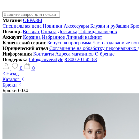
Магазин
ОБРАЗЫ
Специальная цена
Новинки
Аксессуары
Блузки и рубашки
Брю
Помощь
Возврат
Оплата
Доставка
Таблица размеров
Аккаунт
Корзина
Избранное
Личный кабинет
Клиентский сервис
Бонусная программа
Часто задаваемые во
Юридический отдел
Соглашение на обработку персональных
Информация
Контакты
Адреса магазинов
О бренде
Поддержка
Info@cuvee.style
8 800 201 45 68
0
0
Назад
Каталог
Брюки
Брюки 6034