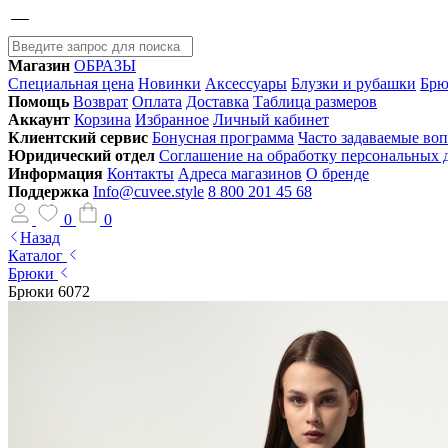
Магазин
ОБРАЗЫ
Специальная цена
Новинки
Аксессуары
Блузки и рубашки
Брю
Помощь
Возврат
Оплата
Доставка
Таблица размеров
Аккаунт
Корзина
Избранное
Личный кабинет
Клиентский сервис
Бонусная программа
Часто задаваемые во
Юридический отдел
Соглашение на обработку персональных
Информация
Контакты
Адреса магазинов
О бренде
Поддержка
Info@cuvee.style
8 800 201 45 68
0
0
Назад
Каталог
Брюки
Брюки 6072