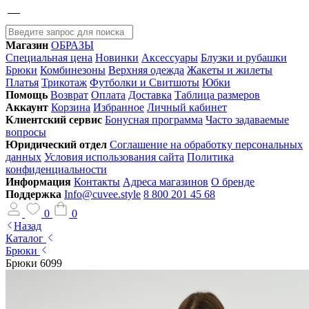
Магазин
ОБРАЗЫ
Специальная цена
Новинки
Аксессуары
Блузки и рубашки
Брюки
Комбинезоны
Верхняя одежда
Жакеты и жилеты
Платья
Трикотаж
Футболки и Свитшоты
Юбки
Помощь
Возврат
Оплата
Доставка
Таблица размеров
Аккаунт
Корзина
Избранное
Личный кабинет
Клиентский сервис
Бонусная программа
Часто задаваемые
вопросы
Юридический отдел
Соглашение на обработку персональных
данных
Условия использования сайта
Политика
конфиденциальности
Информация
Контакты
Адреса магазинов
О бренде
Поддержка
Info@cuvee.style
8 800 201 45 68
0
0
Назад
Каталог
Брюки
Брюки 6099