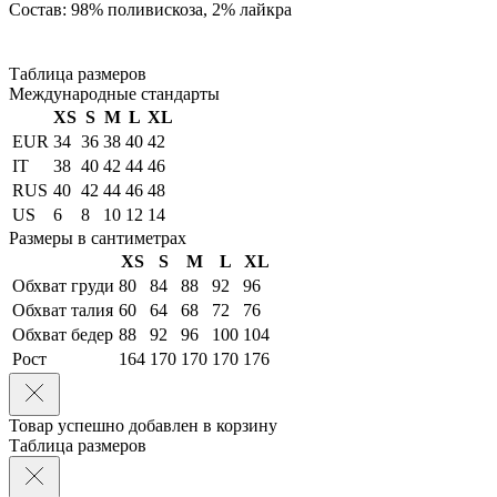
Состав: 98% поливискоза, 2% лайкра
Таблица размеров
Международные стандарты
XS
S
M
L
XL
EUR
34
36
38
40
42
IT
38
40
42
44
46
RUS
40
42
44
46
48
US
6
8
10
12
14
Размеры в сантиметрах
XS
S
M
L
XL
Обхват груди
80
84
88
92
96
Обхват талия
60
64
68
72
76
Обхват бедер
88
92
96
100
104
Рост
164
170
170
170
176
Товар успешно добавлен в корзину
Таблица размеров