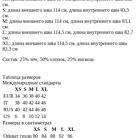
см.
S: длина внешнего шва 114 см, длина внутреннего шва 83,5
см.
М: длина внешнего шва 114 см, длина внутреннего шва 83,1
см.
L: длина внешнего шва 114,5 см, длина внутреннего шва 82,7
см.
XL: длина внешнего шва 114,5 см, длина внутреннего шва
82,3 см
Состав: 25% лён, 50% хлопок, 25% вискоза
Таблица размеров
Международные стандарты
XS
S
M
L
XL
EUR
34
36
38
40
42
IT
38
40
42
44
46
RUS
40
42
44
46
48
US
6
8
10
12
14
Размеры в сантиметрах
XS
S
M
L
XL
Обхват груди
80
84
88
92
96