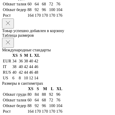
Обхват талия
60
64
68
72
76
Обхват бедер
88
92
96
100
104
Рост
164
170
170
170
176
Товар успешно добавлен в корзину
Таблица размеров
Международные стандарты
XS
S
M
L
XL
EUR
34
36
38
40
42
IT
38
40
42
44
46
RUS
40
42
44
46
48
US
6
8
10
12
14
Размеры в сантиметрах
XS
S
M
L
XL
Обхват груди
80
84
88
92
96
Обхват талия
60
64
68
72
76
Обхват бедер
88
92
96
100
104
Рост
164
170
170
170
176