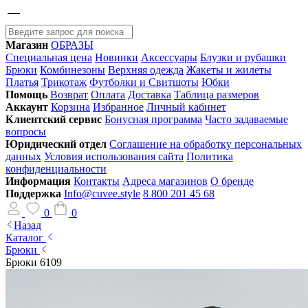
Магазин
ОБРАЗЫ
Специальная цена
Новинки
Аксессуары
Блузки и рубашки
Брюки
Комбинезоны
Верхняя одежда
Жакеты и жилеты
Платья
Трикотаж
Футболки и Свитшоты
Юбки
Помощь
Возврат
Оплата
Доставка
Таблица размеров
Аккаунт
Корзина
Избранное
Личный кабинет
Клиентский сервис
Бонусная программа
Часто задаваемые
вопросы
Юридический отдел
Соглашение на обработку персональных
данных
Условия использования сайта
Политика
конфиденциальности
Информация
Контакты
Адреса магазинов
О бренде
Поддержка
Info@cuvee.style
8 800 201 45 68
0
0
Назад
Каталог
Брюки
Брюки 6109