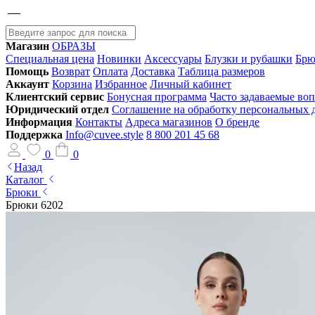
Магазин
ОБРАЗЫ
Специальная цена
Новинки
Аксессуары
Блузки и рубашки
Брю
Помощь
Возврат
Оплата
Доставка
Таблица размеров
Аккаунт
Корзина
Избранное
Личный кабинет
Клиентский сервис
Бонусная программа
Часто задаваемые во
Юридический отдел
Соглашение на обработку персональных
Информация
Контакты
Адреса магазинов
О бренде
Поддержка
Info@cuvee.style
8 800 201 45 68
0
0
Назад
Каталог
Брюки
Брюки 6202