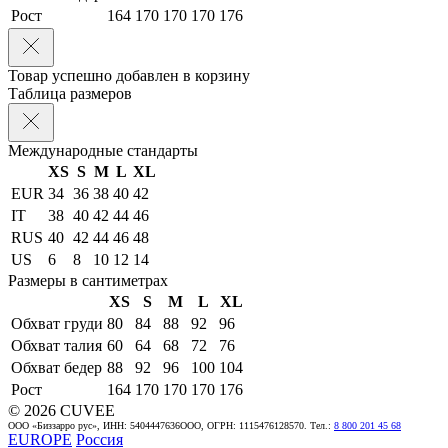
Рост
164
170
170
170
176
Товар успешно добавлен в корзину
Таблица размеров
Международные стандарты
XS
S
M
L
XL
EUR
34
36
38
40
42
IT
38
40
42
44
46
RUS
40
42
44
46
48
US
6
8
10
12
14
Размеры в сантиметрах
XS
S
M
L
XL
Обхват груди
80
84
88
92
96
Обхват талия
60
64
68
72
76
Обхват бедер
88
92
96
100
104
Рост
164
170
170
170
176
© 2026 CUVEE
ООО «Биззарро рус», ИНН: 5404447636ООО, ОГРН: 1115476128570. Тел.:
8 800 201 45 68
EUROPE
Россия