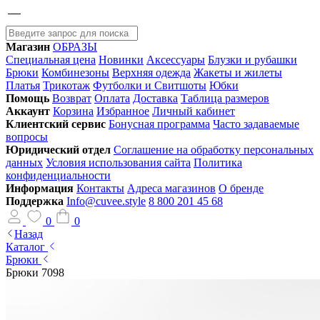
Магазин
ОБРАЗЫ
Специальная цена
Новинки
Аксессуары
Блузки и рубашки
Брюки
Комбинезоны
Верхняя одежда
Жакеты и жилеты
Платья
Трикотаж
Футболки и Свитшоты
Юбки
Помощь
Возврат
Оплата
Доставка
Таблица размеров
Аккаунт
Корзина
Избранное
Личный кабинет
Клиентский сервис
Бонусная программа
Часто задаваемые
вопросы
Юридический отдел
Соглашение на обработку персональных
данных
Условия использования сайта
Политика
конфиденциальности
Информация
Контакты
Адреса магазинов
О бренде
Поддержка
Info@cuvee.style
8 800 201 45 68
0
0
Назад
Каталог
Брюки
Брюки 7098