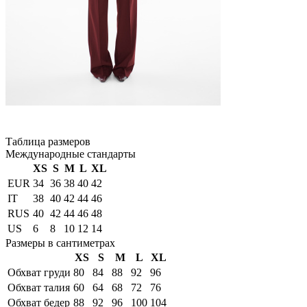
Таблица размеров
Международные стандарты
XS
S
M
L
XL
EUR
34
36
38
40
42
IT
38
40
42
44
46
RUS
40
42
44
46
48
US
6
8
10
12
14
Размеры в сантиметрах
XS
S
M
L
XL
Обхват груди
80
84
88
92
96
Обхват талия
60
64
68
72
76
Обхват бедер
88
92
96
100
104