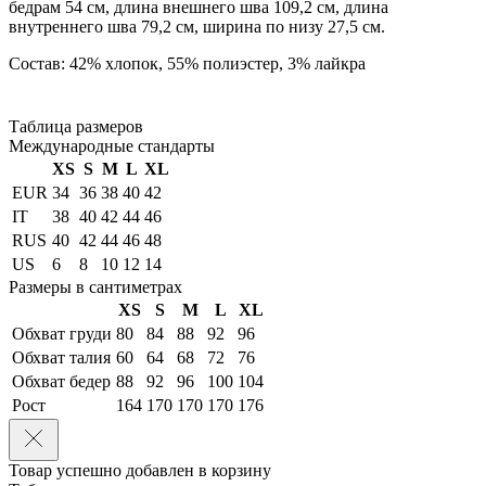
бедрам 54 см, длина внешнего шва 109,2 см, длина
внутреннего шва 79,2 см, ширина по низу 27,5 см.
Состав: 42% хлопок, 55% полиэстер, 3% лайкра
Таблица размеров
Международные стандарты
XS
S
M
L
XL
EUR
34
36
38
40
42
IT
38
40
42
44
46
RUS
40
42
44
46
48
US
6
8
10
12
14
Размеры в сантиметрах
XS
S
M
L
XL
Обхват груди
80
84
88
92
96
Обхват талия
60
64
68
72
76
Обхват бедер
88
92
96
100
104
Рост
164
170
170
170
176
Товар успешно добавлен в корзину