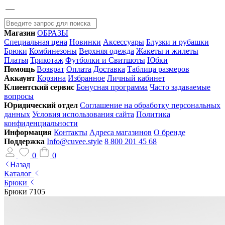
Магазин
ОБРАЗЫ
Специальная цена
Новинки
Аксессуары
Блузки и рубашки
Брюки
Комбинезоны
Верхняя одежда
Жакеты и жилеты
Платья
Трикотаж
Футболки и Свитшоты
Юбки
Помощь
Возврат
Оплата
Доставка
Таблица размеров
Аккаунт
Корзина
Избранное
Личный кабинет
Клиентский сервис
Бонусная программа
Часто задаваемые
вопросы
Юридический отдел
Соглашение на обработку персональных
данных
Условия использования сайта
Политика
конфиденциальности
Информация
Контакты
Адреса магазинов
О бренде
Поддержка
Info@cuvee.style
8 800 201 45 68
0
0
Назад
Каталог
Брюки
Брюки 7105