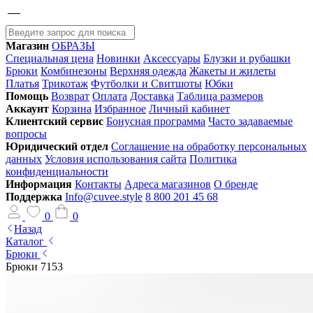
Магазин
ОБРАЗЫ
Специальная цена
Новинки
Аксессуары
Блузки и рубашки
Брюки
Комбинезоны
Верхняя одежда
Жакеты и жилеты
Платья
Трикотаж
Футболки и Свитшоты
Юбки
Помощь
Возврат
Оплата
Доставка
Таблица размеров
Аккаунт
Корзина
Избранное
Личный кабинет
Клиентский сервис
Бонусная программа
Часто задаваемые
вопросы
Юридический отдел
Соглашение на обработку персональных
данных
Условия использования сайта
Политика
конфиденциальности
Информация
Контакты
Адреса магазинов
О бренде
Поддержка
Info@cuvee.style
8 800 201 45 68
0
0
Назад
Каталог
Брюки
Брюки 7153