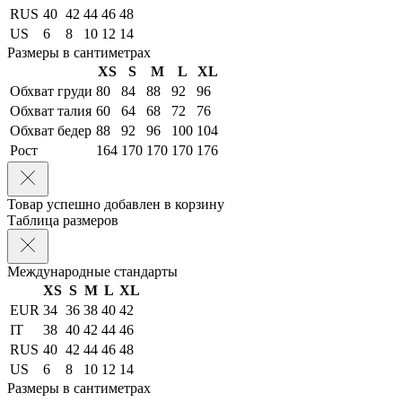
RUS
40
42
44
46
48
US
6
8
10
12
14
Размеры в сантиметрах
XS
S
M
L
XL
Обхват груди
80
84
88
92
96
Обхват талия
60
64
68
72
76
Обхват бедер
88
92
96
100
104
Рост
164
170
170
170
176
Товар успешно добавлен в корзину
Таблица размеров
Международные стандарты
XS
S
M
L
XL
EUR
34
36
38
40
42
IT
38
40
42
44
46
RUS
40
42
44
46
48
US
6
8
10
12
14
Размеры в сантиметрах