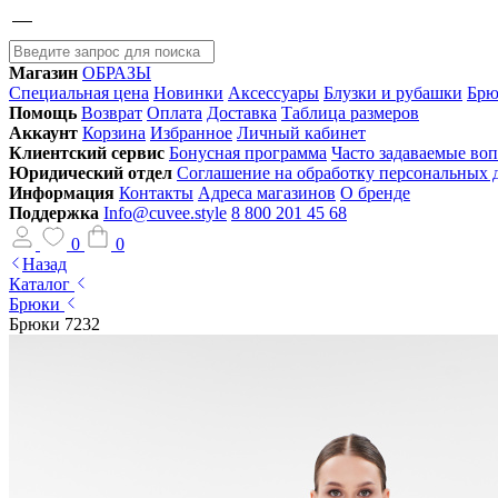
Магазин
ОБРАЗЫ
Специальная цена
Новинки
Аксессуары
Блузки и рубашки
Брю
Помощь
Возврат
Оплата
Доставка
Таблица размеров
Аккаунт
Корзина
Избранное
Личный кабинет
Клиентский сервис
Бонусная программа
Часто задаваемые во
Юридический отдел
Соглашение на обработку персональных
Информация
Контакты
Адреса магазинов
О бренде
Поддержка
Info@cuvee.style
8 800 201 45 68
0
0
Назад
Каталог
Брюки
Брюки 7232