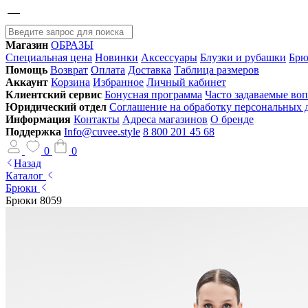
Магазин
ОБРАЗЫ
Специальная цена
Новинки
Аксессуары
Блузки и рубашки
Брю
Помощь
Возврат
Оплата
Доставка
Таблица размеров
Аккаунт
Корзина
Избранное
Личный кабинет
Клиентский сервис
Бонусная программа
Часто задаваемые во
Юридический отдел
Соглашение на обработку персональных
Информация
Контакты
Адреса магазинов
О бренде
Поддержка
Info@cuvee.style
8 800 201 45 68
0
0
Назад
Каталог
Брюки
Брюки 8059