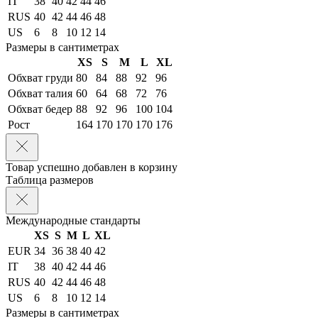
IT
38
40
42
44
46
RUS
40
42
44
46
48
US
6
8
10
12
14
Размеры в сантиметрах
XS
S
M
L
XL
Обхват груди
80
84
88
92
96
Обхват талия
60
64
68
72
76
Обхват бедер
88
92
96
100
104
Рост
164
170
170
170
176
Товар успешно добавлен в корзину
Таблица размеров
Международные стандарты
XS
S
M
L
XL
EUR
34
36
38
40
42
IT
38
40
42
44
46
RUS
40
42
44
46
48
US
6
8
10
12
14
Размеры в сантиметрах