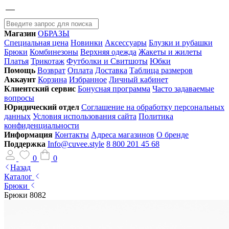
Магазин
ОБРАЗЫ
Специальная цена
Новинки
Аксессуары
Блузки и рубашки
Брюки
Комбинезоны
Верхняя одежда
Жакеты и жилеты
Платья
Трикотаж
Футболки и Свитшоты
Юбки
Помощь
Возврат
Оплата
Доставка
Таблица размеров
Аккаунт
Корзина
Избранное
Личный кабинет
Клиентский сервис
Бонусная программа
Часто задаваемые
вопросы
Юридический отдел
Соглашение на обработку персональных
данных
Условия использования сайта
Политика
конфиденциальности
Информация
Контакты
Адреса магазинов
О бренде
Поддержка
Info@cuvee.style
8 800 201 45 68
0
0
Назад
Каталог
Брюки
Брюки 8082