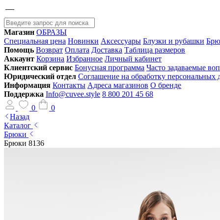
Магазин
ОБРАЗЫ
Специальная цена
Новинки
Аксессуары
Блузки и рубашки
Брю
Помощь
Возврат
Оплата
Доставка
Таблица размеров
Аккаунт
Корзина
Избранное
Личный кабинет
Клиентский сервис
Бонусная программа
Часто задаваемые во
Юридический отдел
Соглашение на обработку персональных
Информация
Контакты
Адреса магазинов
О бренде
Поддержка
Info@cuvee.style
8 800 201 45 68
0
0
Назад
Каталог
Брюки
Брюки 8136