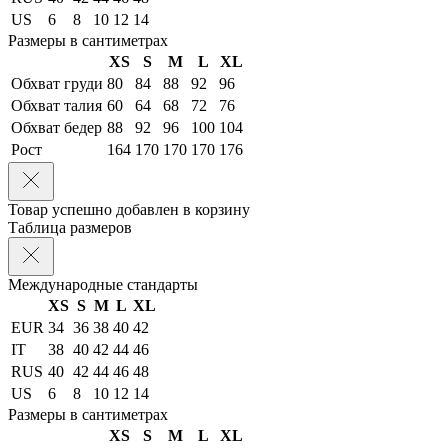
US
6
8
10
12
14
Размеры в сантиметрах
XS
S
M
L
XL
Обхват груди
80
84
88
92
96
Обхват талия
60
64
68
72
76
Обхват бедер
88
92
96
100
104
Рост
164
170
170
170
176
Товар успешно добавлен в корзину
Таблица размеров
Международные стандарты
XS
S
M
L
XL
EUR
34
36
38
40
42
IT
38
40
42
44
46
RUS
40
42
44
46
48
US
6
8
10
12
14
Размеры в сантиметрах
XS
S
M
L
XL