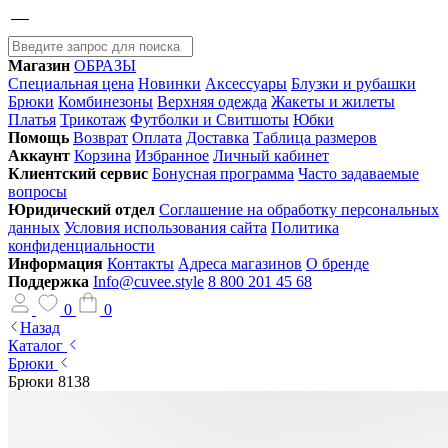
Магазин
ОБРАЗЫ
Специальная цена
Новинки
Аксессуары
Блузки и рубашки
Брюки
Комбинезоны
Верхняя одежда
Жакеты и жилеты
Платья
Трикотаж
Футболки и Свитшоты
Юбки
Помощь
Возврат
Оплата
Доставка
Таблица размеров
Аккаунт
Корзина
Избранное
Личный кабинет
Клиентский сервис
Бонусная программа
Часто задаваемые
вопросы
Юридический отдел
Соглашение на обработку персональных
данных
Условия использования сайта
Политика
конфиденциальности
Информация
Контакты
Адреса магазинов
О бренде
Поддержка
Info@cuvee.style
8 800 201 45 68
0
0
Назад
Каталог
Брюки
Брюки 8138