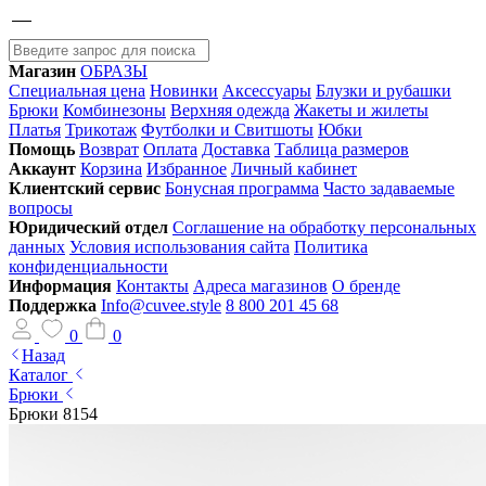
Магазин
ОБРАЗЫ
Специальная цена
Новинки
Аксессуары
Блузки и рубашки
Брюки
Комбинезоны
Верхняя одежда
Жакеты и жилеты
Платья
Трикотаж
Футболки и Свитшоты
Юбки
Помощь
Возврат
Оплата
Доставка
Таблица размеров
Аккаунт
Корзина
Избранное
Личный кабинет
Клиентский сервис
Бонусная программа
Часто задаваемые
вопросы
Юридический отдел
Соглашение на обработку персональных
данных
Условия использования сайта
Политика
конфиденциальности
Информация
Контакты
Адреса магазинов
О бренде
Поддержка
Info@cuvee.style
8 800 201 45 68
0
0
Назад
Каталог
Брюки
Брюки 8154