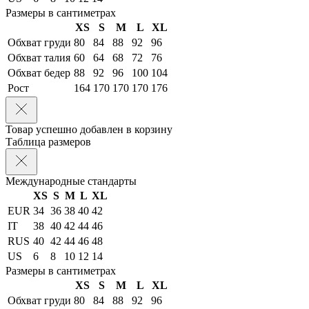
Размеры в сантиметрах
XS
S
M
L
XL
Обхват груди
80
84
88
92
96
Обхват талия
60
64
68
72
76
Обхват бедер
88
92
96
100
104
Рост
164
170
170
170
176
Товар успешно добавлен в корзину
Таблица размеров
Международные стандарты
XS
S
M
L
XL
EUR
34
36
38
40
42
IT
38
40
42
44
46
RUS
40
42
44
46
48
US
6
8
10
12
14
Размеры в сантиметрах
XS
S
M
L
XL
Обхват груди
80
84
88
92
96