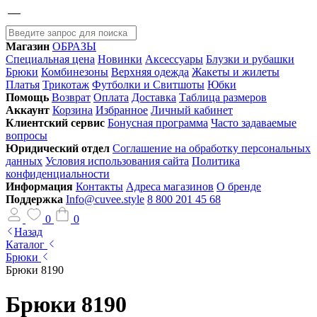
Магазин
ОБРАЗЫ
Специальная цена
Новинки
Аксессуары
Блузки и рубашки
Брюки
Комбинезоны
Верхняя одежда
Жакеты и жилеты
Платья
Трикотаж
Футболки и Свитшоты
Юбки
Помощь
Возврат
Оплата
Доставка
Таблица размеров
Аккаунт
Корзина
Избранное
Личный кабинет
Клиентский сервис
Бонусная программа
Часто задаваемые
вопросы
Юридический отдел
Соглашение на обработку персональных
данных
Условия использования сайта
Политика
конфиденциальности
Информация
Контакты
Адреса магазинов
О бренде
Поддержка
Info@cuvee.style
8 800 201 45 68
0
0
Назад
Каталог
Брюки
Брюки 8190
Брюки 8190