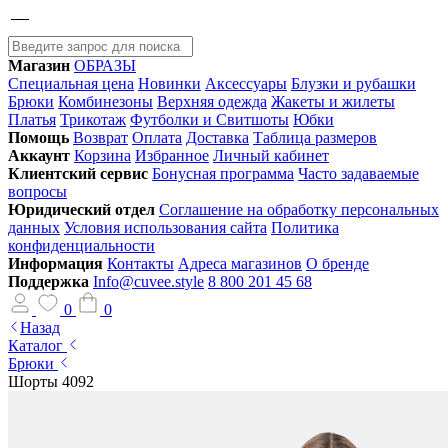
Магазин
ОБРАЗЫ
Специальная цена
Новинки
Аксессуары
Блузки и рубашки
Брюки
Комбинезоны
Верхняя одежда
Жакеты и жилеты
Платья
Трикотаж
Футболки и Свитшоты
Юбки
Помощь
Возврат
Оплата
Доставка
Таблица размеров
Аккаунт
Корзина
Избранное
Личный кабинет
Клиентский сервис
Бонусная программа
Часто задаваемые
вопросы
Юридический отдел
Соглашение на обработку персональных
данных
Условия использования сайта
Политика
конфиденциальности
Информация
Контакты
Адреса магазинов
О бренде
Поддержка
Info@cuvee.style
8 800 201 45 68
0
0
Назад
Каталог
Брюки
Шорты 4092