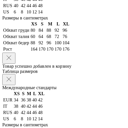
RUS
40
42
44
46
48
US
6
8
10
12
14
Размеры в сантиметрах
XS
S
M
L
XL
Обхват груди
80
84
88
92
96
Обхват талия
60
64
68
72
76
Обхват бедер
88
92
96
100
104
Рост
164
170
170
170
176
Товар успешно добавлен в корзину
Таблица размеров
Международные стандарты
XS
S
M
L
XL
EUR
34
36
38
40
42
IT
38
40
42
44
46
RUS
40
42
44
46
48
US
6
8
10
12
14
Размеры в сантиметрах