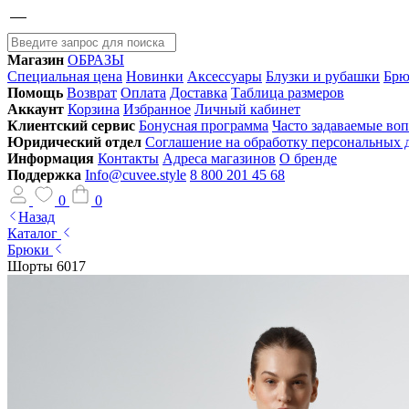
Магазин
ОБРАЗЫ
Специальная цена
Новинки
Аксессуары
Блузки и рубашки
Брю
Помощь
Возврат
Оплата
Доставка
Таблица размеров
Аккаунт
Корзина
Избранное
Личный кабинет
Клиентский сервис
Бонусная программа
Часто задаваемые во
Юридический отдел
Соглашение на обработку персональных
Информация
Контакты
Адреса магазинов
О бренде
Поддержка
Info@cuvee.style
8 800 201 45 68
0
0
Назад
Каталог
Брюки
Шорты 6017