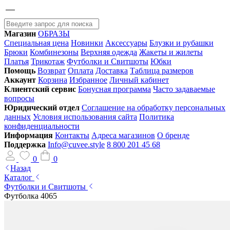
Магазин
ОБРАЗЫ
Специальная цена
Новинки
Аксессуары
Блузки и рубашки
Брюки
Комбинезоны
Верхняя одежда
Жакеты и жилеты
Платья
Трикотаж
Футболки и Свитшоты
Юбки
Помощь
Возврат
Оплата
Доставка
Таблица размеров
Аккаунт
Корзина
Избранное
Личный кабинет
Клиентский сервис
Бонусная программа
Часто задаваемые
вопросы
Юридический отдел
Соглашение на обработку персональных
данных
Условия использования сайта
Политика
конфиденциальности
Информация
Контакты
Адреса магазинов
О бренде
Поддержка
Info@cuvee.style
8 800 201 45 68
0
0
Назад
Каталог
Футболки и Свитшоты
Футболка 4065