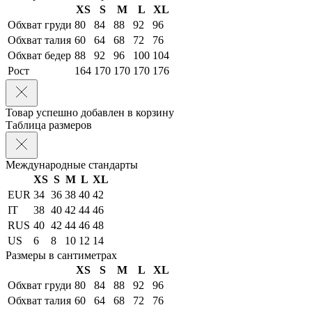
XS
S
M
L
XL
Обхват груди
80
84
88
92
96
Обхват талия
60
64
68
72
76
Обхват бедер
88
92
96
100
104
Рост
164
170
170
170
176
Товар успешно добавлен в корзину
Таблица размеров
Международные стандарты
XS
S
M
L
XL
EUR
34
36
38
40
42
IT
38
40
42
44
46
RUS
40
42
44
46
48
US
6
8
10
12
14
Размеры в сантиметрах
XS
S
M
L
XL
Обхват груди
80
84
88
92
96
Обхват талия
60
64
68
72
76