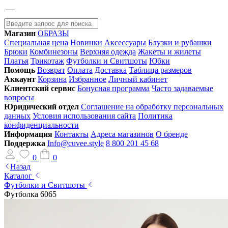
Магазин
ОБРАЗЫ
Специальная цена
Новинки
Аксессуары
Блузки и рубашки
Брюки
Комбинезоны
Верхняя одежда
Жакеты и жилеты
Платья
Трикотаж
Футболки и Свитшоты
Юбки
Помощь
Возврат
Оплата
Доставка
Таблица размеров
Аккаунт
Корзина
Избранное
Личный кабинет
Клиентский сервис
Бонусная программа
Часто задаваемые
вопросы
Юридический отдел
Соглашение на обработку персональных
данных
Условия использования сайта
Политика
конфиденциальности
Информация
Контакты
Адреса магазинов
О бренде
Поддержка
Info@cuvee.style
8 800 201 45 68
0
0
Назад
Каталог
Футболки и Свитшоты
Футболка 6065