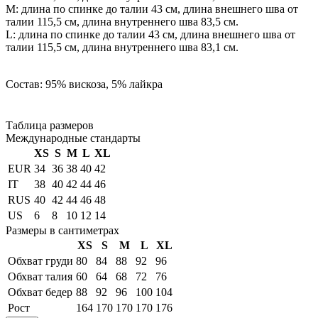
М: длина по спинке до талии 43 см, длина внешнего шва от
талии 115,5 см, длина внутреннего шва 83,5 см.
L: длина по спинке до талии 43 см, длина внешнего шва от
талии 115,5 см, длина внутреннего шва 83,1 см.
Состав: 95% вискоза, 5% лайкра
Таблица размеров
Международные стандарты
XS
S
M
L
XL
EUR
34
36
38
40
42
IT
38
40
42
44
46
RUS
40
42
44
46
48
US
6
8
10
12
14
Размеры в сантиметрах
XS
S
M
L
XL
Обхват груди
80
84
88
92
96
Обхват талия
60
64
68
72
76
Обхват бедер
88
92
96
100
104
Рост
164
170
170
170
176