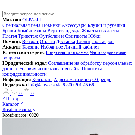
Магазин
ОБРАЗЫ
Специальная цена
Новинки
Аксессуары
Блузки и рубашки
Брюки
Комбинезоны
Верхняя одежда
Жакеты и жилеты
Платья
Трикотаж
Футболки и Свитшоты
Юбки
Помощь
Возврат
Оплата
Доставка
Таблица размеров
Аккаунт
Корзина
Избранное
Личный кабинет
Клиентский сервис
Бонусная программа
Часто задаваемые
вопросы
Юридический отдел
Соглашение на обработку персональных
данных
Условия использования сайта
Политика
конфиденциальности
Информация
Контакты
Адреса магазинов
О бренде
Поддержка
Info@cuvee.style
8 800 201 45 68
0
0
Назад
Каталог
Комбинезоны
Комбинезон 6020