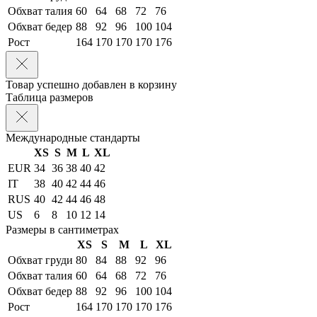
Обхват талия
60
64
68
72
76
Обхват бедер
88
92
96
100
104
Рост
164
170
170
170
176
Товар успешно добавлен в корзину
Таблица размеров
Международные стандарты
XS
S
M
L
XL
EUR
34
36
38
40
42
IT
38
40
42
44
46
RUS
40
42
44
46
48
US
6
8
10
12
14
Размеры в сантиметрах
XS
S
M
L
XL
Обхват груди
80
84
88
92
96
Обхват талия
60
64
68
72
76
Обхват бедер
88
92
96
100
104
Рост
164
170
170
170
176