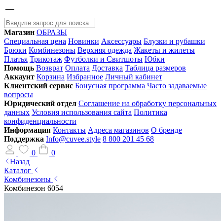
Магазин
ОБРАЗЫ
Специальная цена
Новинки
Аксессуары
Блузки и рубашки
Брюки
Комбинезоны
Верхняя одежда
Жакеты и жилеты
Платья
Трикотаж
Футболки и Свитшоты
Юбки
Помощь
Возврат
Оплата
Доставка
Таблица размеров
Аккаунт
Корзина
Избранное
Личный кабинет
Клиентский сервис
Бонусная программа
Часто задаваемые
вопросы
Юридический отдел
Соглашение на обработку персональных
данных
Условия использования сайта
Политика
конфиденциальности
Информация
Контакты
Адреса магазинов
О бренде
Поддержка
Info@cuvee.style
8 800 201 45 68
0
0
Назад
Каталог
Комбинезоны
Комбинезон 6054