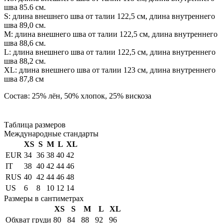
шва 85.6 см.
S: длина внешнего шва от талии 122,5 см, длина внутреннего
шва 89,0 см.
М: длина внешнего шва от талии 122,5 см, длина внутреннего
шва 88,6 см.
L: длина внешнего шва от талии 122,5 см, длина внутреннего
шва 88,2 см.
XL: длина внешнего шва от талии 123 см, длина внутреннего
шва 87,8 см
Состав: 25% лён, 50% хлопок, 25% вискоза
Таблица размеров
Международные стандарты
XS
S
M
L
XL
EUR
34
36
38
40
42
IT
38
40
42
44
46
RUS
40
42
44
46
48
US
6
8
10
12
14
Размеры в сантиметрах
XS
S
M
L
XL
Обхват груди
80
84
88
92
96