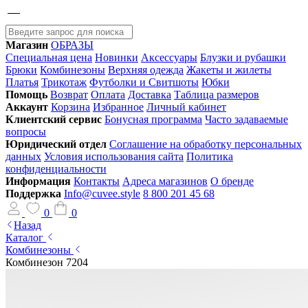
Магазин
ОБРАЗЫ
Специальная цена
Новинки
Аксессуары
Блузки и рубашки
Брюки
Комбинезоны
Верхняя одежда
Жакеты и жилеты
Платья
Трикотаж
Футболки и Свитшоты
Юбки
Помощь
Возврат
Оплата
Доставка
Таблица размеров
Аккаунт
Корзина
Избранное
Личный кабинет
Клиентский сервис
Бонусная программа
Часто задаваемые
вопросы
Юридический отдел
Соглашение на обработку персональных
данных
Условия использования сайта
Политика
конфиденциальности
Информация
Контакты
Адреса магазинов
О бренде
Поддержка
Info@cuvee.style
8 800 201 45 68
0
0
Назад
Каталог
Комбинезоны
Комбинезон 7204