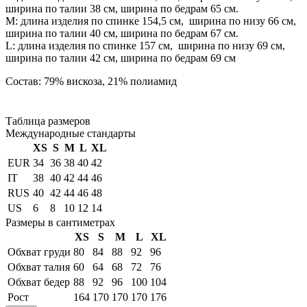
ширина по талии 38 см, ширина по бедрам 65 см.
М: длина изделия по спинке 154,5 см, ширина по низу 66 см,
ширина по талии 40 см, ширина по бедрам 67 см.
L: длина изделия по спинке 157 см, ширина по низу 69 см,
ширина по талии 42 см, ширина по бедрам 69 см
Состав: 79% вискоза, 21% полиамид
Таблица размеров
Международные стандарты
XS
S
M
L
XL
EUR
34
36
38
40
42
IT
38
40
42
44
46
RUS
40
42
44
46
48
US
6
8
10
12
14
Размеры в сантиметрах
XS
S
M
L
XL
Обхват груди
80
84
88
92
96
Обхват талия
60
64
68
72
76
Обхват бедер
88
92
96
100
104
Рост
164
170
170
170
176