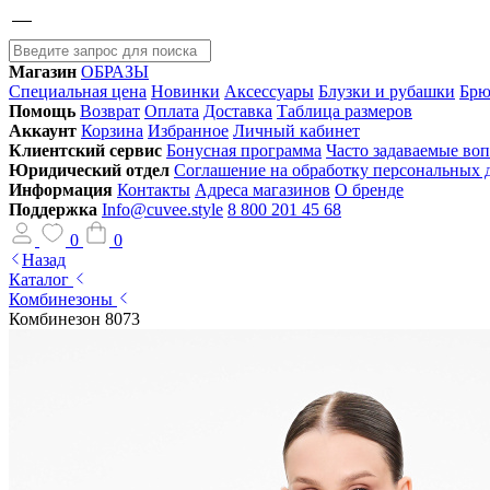
Магазин
ОБРАЗЫ
Специальная цена
Новинки
Аксессуары
Блузки и рубашки
Брю
Помощь
Возврат
Оплата
Доставка
Таблица размеров
Аккаунт
Корзина
Избранное
Личный кабинет
Клиентский сервис
Бонусная программа
Часто задаваемые во
Юридический отдел
Соглашение на обработку персональных
Информация
Контакты
Адреса магазинов
О бренде
Поддержка
Info@cuvee.style
8 800 201 45 68
0
0
Назад
Каталог
Комбинезоны
Комбинезон 8073