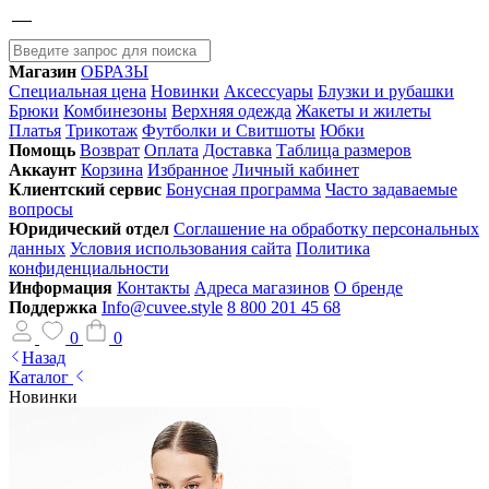
Магазин
ОБРАЗЫ
Специальная цена
Новинки
Аксессуары
Блузки и рубашки
Брюки
Комбинезоны
Верхняя одежда
Жакеты и жилеты
Платья
Трикотаж
Футболки и Свитшоты
Юбки
Помощь
Возврат
Оплата
Доставка
Таблица размеров
Аккаунт
Корзина
Избранное
Личный кабинет
Клиентский сервис
Бонусная программа
Часто задаваемые
вопросы
Юридический отдел
Соглашение на обработку персональных
данных
Условия использования сайта
Политика
конфиденциальности
Информация
Контакты
Адреса магазинов
О бренде
Поддержка
Info@cuvee.style
8 800 201 45 68
0
0
Назад
Каталог
Новинки