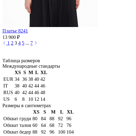
Платье 8241
13 900 ₽
1
2
3
4
5
...
7
Таблица размеров
Международные стандарты
XS
S
M
L
XL
EUR
34
36
38
40
42
IT
38
40
42
44
46
RUS
40
42
44
46
48
US
6
8
10
12
14
Размеры в сантиметрах
XS
S
M
L
XL
Обхват груди
80
84
88
92
96
Обхват талия
60
64
68
72
76
Обхват бедер
88
92
96
100
104