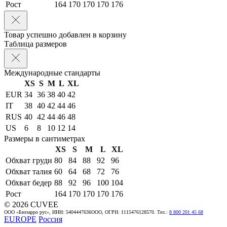
Рост
164
170
170
170
176
Товар успешно добавлен в корзину
Таблица размеров
Международные стандарты
XS
S
M
L
XL
EUR
34
36
38
40
42
IT
38
40
42
44
46
RUS
40
42
44
46
48
US
6
8
10
12
14
Размеры в сантиметрах
XS
S
M
L
XL
Обхват груди
80
84
88
92
96
Обхват талия
60
64
68
72
76
Обхват бедер
88
92
96
100
104
Рост
164
170
170
170
176
© 2026 CUVEE
ООО «Биззарро рус», ИНН: 5404447636ООО, ОГРН: 1115476128570. Тел.:
8 800 201 45 68
EUROPE
Россия