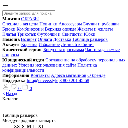
Магазин
ОБРАЗЫ
Специальная цена
Новинки
Аксессуары
Блузки и рубашки
Брюки
Комбинезоны
Верхняя одежда
Жакеты и жилеты
Платья
Трикотаж
Футболки и Свитшоты
Юбки
Помощь
Возврат
Оплата
Доставка
Таблица размеров
Аккаунт
Корзина
Избранное
Личный кабинет
Клиентский сервис
Бонусная программа
Часто задаваемые
вопросы
Юридический отдел
Соглашение на обработку персональных
данных
Условия использования сайта
Политика
конфиденциальности
Информация
Контакты
Адреса магазинов
О бренде
Поддержка
Info@cuvee.style
8 800 201 45 68
0
0
Назад
Каталог
Таблица размеров
Международные стандарты
XS
S
M
L
XL