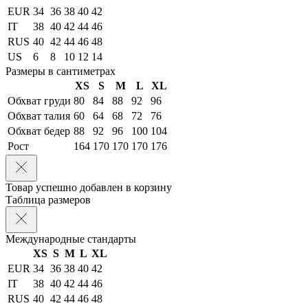
EUR
34
36
38
40
42
IT
38
40
42
44
46
RUS
40
42
44
46
48
US
6
8
10
12
14
Размеры в сантиметрах
XS
S
M
L
XL
Обхват груди
80
84
88
92
96
Обхват талия
60
64
68
72
76
Обхват бедер
88
92
96
100
104
Рост
164
170
170
170
176
Товар успешно добавлен в корзину
Таблица размеров
Международные стандарты
XS
S
M
L
XL
EUR
34
36
38
40
42
IT
38
40
42
44
46
RUS
40
42
44
46
48