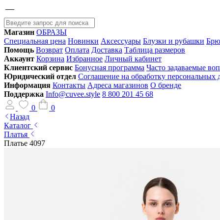
Магазин
ОБРАЗЫ
Специальная цена
Новинки
Аксессуары
Блузки и рубашки
Брю
Помощь
Возврат
Оплата
Доставка
Таблица размеров
Аккаунт
Корзина
Избранное
Личный кабинет
Клиентский сервис
Бонусная программа
Часто задаваемые во
Юридический отдел
Соглашение на обработку персональных
Информация
Контакты
Адреса магазинов
О бренде
Поддержка
Info@cuvee.style
8 800 201 45 68
0
0
Назад
Каталог
Платья
Платье 4097