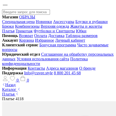
Магазин
ОБРАЗЫ
Специальная цена
Новинки
Аксессуары
Блузки и рубашки
Брюки
Комбинезоны
Верхняя одежда
Жакеты и жилеты
Платья
Трикотаж
Футболки и Свитшоты
Юбки
Помощь
Возврат
Оплата
Доставка
Таблица размеров
Аккаунт
Корзина
Избранное
Личный кабинет
Клиентский сервис
Бонусная программа
Часто задаваемые
вопросы
Юридический отдел
Соглашение на обработку персональных
данных
Условия использования сайта
Политика
конфиденциальности
Информация
Контакты
Адреса магазинов
О бренде
Поддержка
Info@cuvee.style
8 800 201 45 68
0
0
Назад
Каталог
Платья
Платье 4118