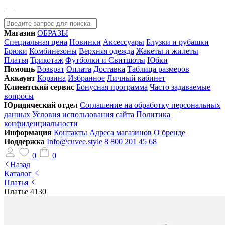
Магазин
ОБРАЗЫ
Специальная цена
Новинки
Аксессуары
Блузки и рубашки
Брюки
Комбинезоны
Верхняя одежда
Жакеты и жилеты
Платья
Трикотаж
Футболки и Свитшоты
Юбки
Помощь
Возврат
Оплата
Доставка
Таблица размеров
Аккаунт
Корзина
Избранное
Личный кабинет
Клиентский сервис
Бонусная программа
Часто задаваемые
вопросы
Юридический отдел
Соглашение на обработку персональных
данных
Условия использования сайта
Политика
конфиденциальности
Информация
Контакты
Адреса магазинов
О бренде
Поддержка
Info@cuvee.style
8 800 201 45 68
0
0
Назад
Каталог
Платья
Платье 4130