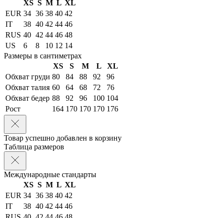
XS
S
M
L
XL
EUR
34
36
38
40
42
IT
38
40
42
44
46
RUS
40
42
44
46
48
US
6
8
10
12
14
Размеры в сантиметрах
XS
S
M
L
XL
Обхват груди
80
84
88
92
96
Обхват талия
60
64
68
72
76
Обхват бедер
88
92
96
100
104
Рост
164
170
170
170
176
Товар успешно добавлен в корзину
Таблица размеров
Международные стандарты
XS
S
M
L
XL
EUR
34
36
38
40
42
IT
38
40
42
44
46
RUS
40
42
44
46
48