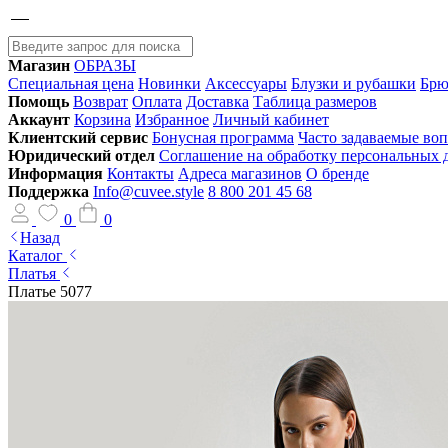
Магазин
ОБРАЗЫ
Специальная цена
Новинки
Аксессуары
Блузки и рубашки
Брю
Помощь
Возврат
Оплата
Доставка
Таблица размеров
Аккаунт
Корзина
Избранное
Личный кабинет
Клиентский сервис
Бонусная программа
Часто задаваемые во
Юридический отдел
Соглашение на обработку персональных
Информация
Контакты
Адреса магазинов
О бренде
Поддержка
Info@cuvee.style
8 800 201 45 68
0
0
Назад
Каталог
Платья
Платье 5077