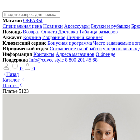
Магазин
ОБРАЗЫ
Специальная цена
Новинки
Аксессуары
Блузки и рубашки
Брю
Помощь
Возврат
Оплата
Доставка
Таблица размеров
Аккаунт
Корзина
Избранное
Личный кабинет
Клиентский сервис
Бонусная программа
Часто задаваемые во
Юридический отдел
Соглашение на обработку персональных
Информация
Контакты
Адреса магазинов
О бренде
Поддержка
Info@cuvee.style
8 800 201 45 68
0
0
Назад
Каталог
Платья
Платье 5123