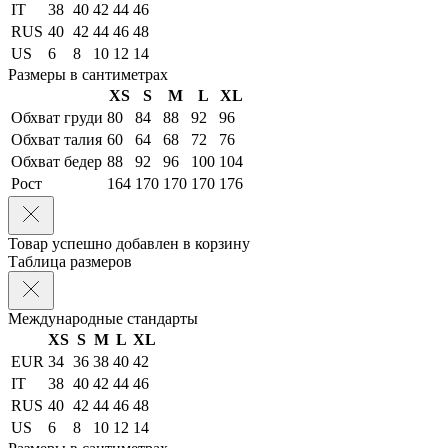
IT
38
40
42
44
46
RUS
40
42
44
46
48
US
6
8
10
12
14
Размеры в сантиметрах
XS
S
M
L
XL
Обхват груди
80
84
88
92
96
Обхват талия
60
64
68
72
76
Обхват бедер
88
92
96
100
104
Рост
164
170
170
170
176
Товар успешно добавлен в корзину
Таблица размеров
Международные стандарты
XS
S
M
L
XL
EUR
34
36
38
40
42
IT
38
40
42
44
46
RUS
40
42
44
46
48
US
6
8
10
12
14