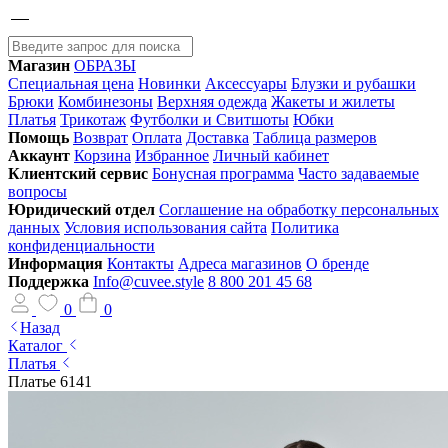
Магазин
ОБРАЗЫ
Специальная цена
Новинки
Аксессуары
Блузки и рубашки
Брюки
Комбинезоны
Верхняя одежда
Жакеты и жилеты
Платья
Трикотаж
Футболки и Свитшоты
Юбки
Помощь
Возврат
Оплата
Доставка
Таблица размеров
Аккаунт
Корзина
Избранное
Личный кабинет
Клиентский сервис
Бонусная программа
Часто задаваемые
вопросы
Юридический отдел
Соглашение на обработку персональных
данных
Условия использования сайта
Политика
конфиденциальности
Информация
Контакты
Адреса магазинов
О бренде
Поддержка
Info@cuvee.style
8 800 201 45 68
0
0
Назад
Каталог
Платья
Платье 6141