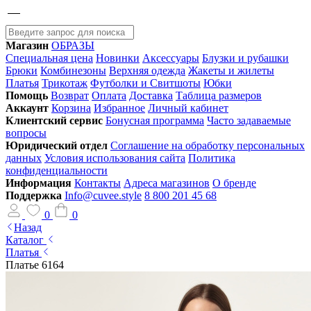
Магазин
ОБРАЗЫ
Специальная цена
Новинки
Аксессуары
Блузки и рубашки
Брюки
Комбинезоны
Верхняя одежда
Жакеты и жилеты
Платья
Трикотаж
Футболки и Свитшоты
Юбки
Помощь
Возврат
Оплата
Доставка
Таблица размеров
Аккаунт
Корзина
Избранное
Личный кабинет
Клиентский сервис
Бонусная программа
Часто задаваемые
вопросы
Юридический отдел
Соглашение на обработку персональных
данных
Условия использования сайта
Политика
конфиденциальности
Информация
Контакты
Адреса магазинов
О бренде
Поддержка
Info@cuvee.style
8 800 201 45 68
0
0
Назад
Каталог
Платья
Платье 6164