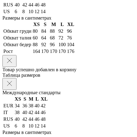
RUS
40
42
44
46
48
US
6
8
10
12
14
Размеры в сантиметрах
XS
S
M
L
XL
Обхват груди
80
84
88
92
96
Обхват талия
60
64
68
72
76
Обхват бедер
88
92
96
100
104
Рост
164
170
170
170
176
Товар успешно добавлен в корзину
Таблица размеров
Международные стандарты
XS
S
M
L
XL
EUR
34
36
38
40
42
IT
38
40
42
44
46
RUS
40
42
44
46
48
US
6
8
10
12
14
Размеры в сантиметрах