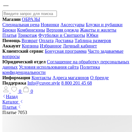
Магазин
ОБРАЗЫ
Специальная цена
Новинки
Аксессуары
Блузки и рубашки
Брюки
Комбинезоны
Верхняя одежда
Жакеты и жилеты
Платья
Трикотаж
Футболки и Свитшоты
Юбки
Помощь
Возврат
Оплата
Доставка
Таблица размеров
Аккаунт
Корзина
Избранное
Личный кабинет
Клиентский сервис
Бонусная программа
Часто задаваемые
вопросы
Юридический отдел
Соглашение на обработку персональных
данных
Условия использования сайта
Политика
конфиденциальности
Информация
Контакты
Адреса магазинов
О бренде
Поддержка
Info@cuvee.style
8 800 201 45 68
0
0
Назад
Каталог
Платья
Платье 7053