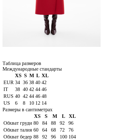
Таблица размеров
Международные стандарты
XS
S
M
L
XL
EUR
34
36
38
40
42
IT
38
40
42
44
46
RUS
40
42
44
46
48
US
6
8
10
12
14
Размеры в сантиметрах
XS
S
M
L
XL
Обхват груди
80
84
88
92
96
Обхват талия
60
64
68
72
76
Обхват бедер
88
92
96
100
104