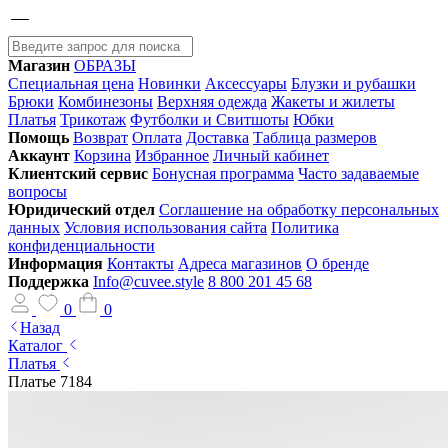
Магазин
ОБРАЗЫ
Специальная цена
Новинки
Аксессуары
Блузки и рубашки
Брюки
Комбинезоны
Верхняя одежда
Жакеты и жилеты
Платья
Трикотаж
Футболки и Свитшоты
Юбки
Помощь
Возврат
Оплата
Доставка
Таблица размеров
Аккаунт
Корзина
Избранное
Личный кабинет
Клиентский сервис
Бонусная программа
Часто задаваемые
вопросы
Юридический отдел
Соглашение на обработку персональных
данных
Условия использования сайта
Политика
конфиденциальности
Информация
Контакты
Адреса магазинов
О бренде
Поддержка
Info@cuvee.style
8 800 201 45 68
0
0
Назад
Каталог
Платья
Платье 7184