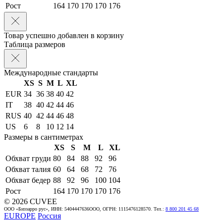
Рост
164
170
170
170
176
Товар успешно добавлен в корзину
Таблица размеров
Международные стандарты
XS
S
M
L
XL
EUR
34
36
38
40
42
IT
38
40
42
44
46
RUS
40
42
44
46
48
US
6
8
10
12
14
Размеры в сантиметрах
XS
S
M
L
XL
Обхват груди
80
84
88
92
96
Обхват талия
60
64
68
72
76
Обхват бедер
88
92
96
100
104
Рост
164
170
170
170
176
© 2026 CUVEE
ООО «Биззарро рус», ИНН: 5404447636ООО, ОГРН: 1115476128570. Тел.:
8 800 201 45 68
EUROPE
Россия