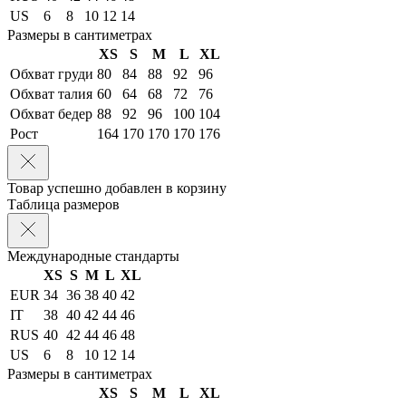
US
6
8
10
12
14
Размеры в сантиметрах
XS
S
M
L
XL
Обхват груди
80
84
88
92
96
Обхват талия
60
64
68
72
76
Обхват бедер
88
92
96
100
104
Рост
164
170
170
170
176
Товар успешно добавлен в корзину
Таблица размеров
Международные стандарты
XS
S
M
L
XL
EUR
34
36
38
40
42
IT
38
40
42
44
46
RUS
40
42
44
46
48
US
6
8
10
12
14
Размеры в сантиметрах
XS
S
M
L
XL