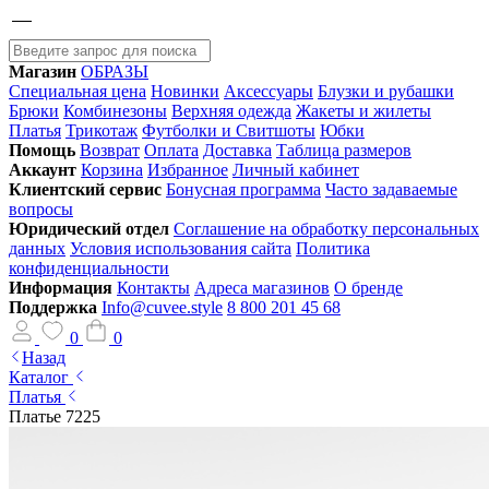
Магазин
ОБРАЗЫ
Специальная цена
Новинки
Аксессуары
Блузки и рубашки
Брюки
Комбинезоны
Верхняя одежда
Жакеты и жилеты
Платья
Трикотаж
Футболки и Свитшоты
Юбки
Помощь
Возврат
Оплата
Доставка
Таблица размеров
Аккаунт
Корзина
Избранное
Личный кабинет
Клиентский сервис
Бонусная программа
Часто задаваемые
вопросы
Юридический отдел
Соглашение на обработку персональных
данных
Условия использования сайта
Политика
конфиденциальности
Информация
Контакты
Адреса магазинов
О бренде
Поддержка
Info@cuvee.style
8 800 201 45 68
0
0
Назад
Каталог
Платья
Платье 7225